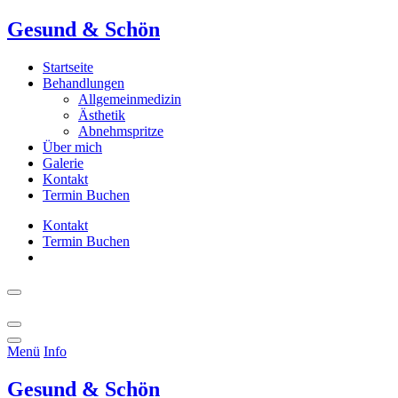
Gesund & Schön
Startseite
Behandlungen
Allgemeinmedizin
Ästhetik
Abnehmspritze
Über mich
Galerie
Kontakt
Termin Buchen
Kontakt
Termin Buchen
Menü
Info
Gesund & Schön