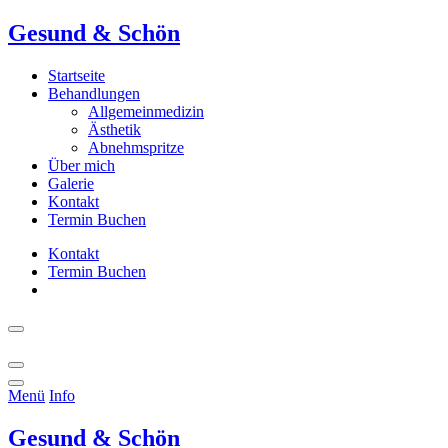
Gesund & Schön
Startseite
Behandlungen
Allgemeinmedizin
Ästhetik
Abnehmspritze
Über mich
Galerie
Kontakt
Termin Buchen
Kontakt
Termin Buchen
Menü
Info
Gesund & Schön