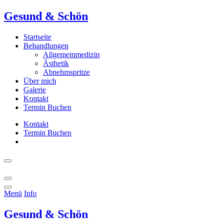
Gesund & Schön
Startseite
Behandlungen
Allgemeinmedizin
Ästhetik
Abnehmspritze
Über mich
Galerie
Kontakt
Termin Buchen
Kontakt
Termin Buchen
Menü
Info
Gesund & Schön