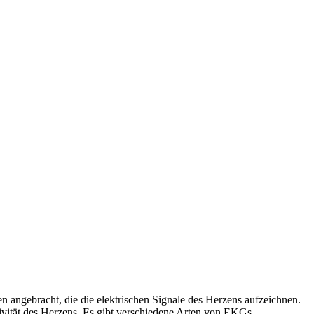
angebracht, die die elektrischen Signale des Herzens aufzeichnen.
ivität des Herzens. Es gibt verschiedene Arten von EKGs,